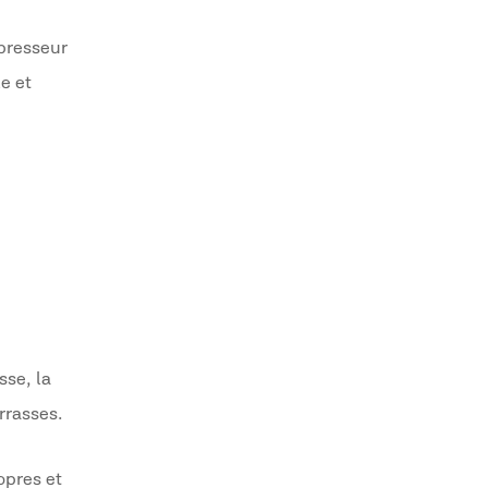
presseur
e et
sse, la
errasses.
opres et