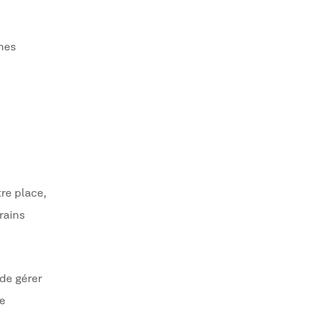
ches
tre place,
rains
de gérer
de