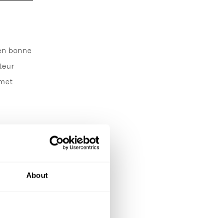
 en bonne
teur
rmet
 vous
About