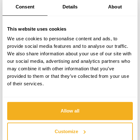
para encher pneus de bicicletas, bolas de praia e
Consent
Details
About
colchões insufláveis.
This website uses cookies
Com esta ferramenta é possível preparar rapidamente
We use cookies to personalise content and ads, to
qualquer aventura!
provide social media features and to analyse our traffic.
We also share information about your use of our site with
our social media, advertising and analytics partners who
may combine it with other information that you’ve
provided to them or that they’ve collected from your use
4.
Lavadora de Alta Pressão WR2 130BAR
of their services.
A Lavadora de alta pressão WR2 é perfeita para fazeres
a manutenção de zonas exteriores, podendo remover
Allow all
musgo, pó, lama e sujidade de superfícies como
escadas, paredes, varandas e pátios.
Customize