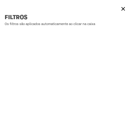
Zur Hauptseite gehen
Abri
FILTROS
Os filtros são aplicados automaticamente ao clicar na caixa
RASENMÄHER
38
ERGEBNISSE