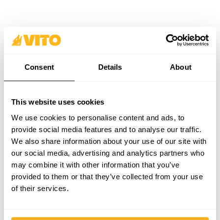
MONTAGETEILESATZ FÜR
VEIO DE LÂMINAS PARA
ABDECKUNG DES EMOWER
ESCARIFICADOR 5.4CV -
RASENMÄHERROBOTERS
212CC - 400MM
VIRCR.CBASE
VIE54VL
Mehr sehen
Mehr sehen
Consent
Details
About
Vergleiche
Vergleiche
This website uses cookies
We use cookies to personalise content and ads, to
provide social media features and to analyse our traffic.
We also share information about your use of our site with
our social media, advertising and analytics partners who
may combine it with other information that you’ve
provided to them or that they’ve collected from your use
of their services.