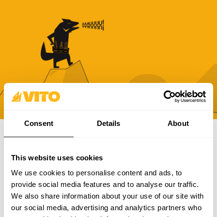
Consent
Details
About
SUBSCREVE A NOSSA NEWSLETTER
This website uses cookies
Torna-te mais BRAVO, todos os dias. Recebe todas as
We use cookies to personalise content and ads, to
novidades, promoções e campanhas da VITO.
provide social media features and to analyse our traffic.
We also share information about your use of our site with
SUBSCREVER
our social media, advertising and analytics partners who