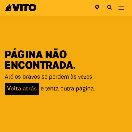
Ir para a página inicial
Abri
PÁGINA NÃO
ENCONTRADA.
Até os bravos se perdem às vezes
Volta atrás
e tenta outra página.