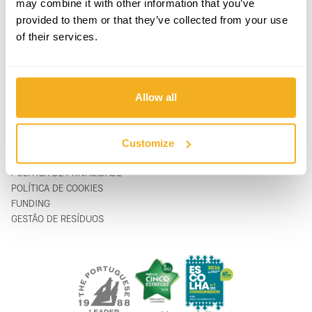
may combine it with other information that you’ve
PRODUTOS
CONTACTOS
provided to them or that they’ve collected from your use
APOIO & SERVIÇO
FORMULÁRIO DE CONTACTO
of their services.
SOBRE
support@vito-tools.com
BLOG
+351 967 817 569
CONTACTOS
* apenas mensagem de texto
ONDE COMPRAR
Allow all
SER DISTRIBUIDOR
CATÁLOGOS
FAQ
Customize
LEGAL
POLÍTICA DE PRIVACIDADE
POLÍTICA DE COOKIES
FUNDING
GESTÃO DE RESÍDUOS