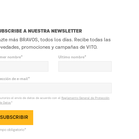
UBSCRIBE A NUESTRA NEWSLETTER
zte más BRAVOS, todos los días. Recibe todas las
vedades, promociones y campañas de VITO.
imer nombre*
Ultimo nombre*
rección de e-mail*
Autorizo el envío de datos de acuerdo con el
Reglamento General de Protección
de Datos
*
SUBSCRIBIR
mpo obligatorio*