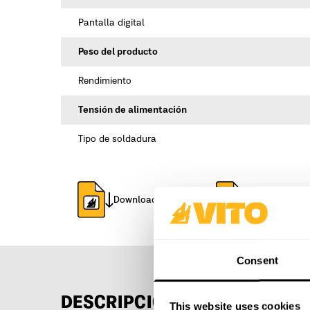
Pantalla digital
Peso del producto
Rendimiento
Tensión de alimentación
Tipo de soldadura
Download ficha técnica
Download dec
Consent
DESCRIPCIÓN
DETALLADA
This website uses cookies