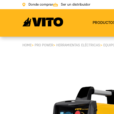
Donde comprar
Ser un distribuidor
Ir a la pagina principal
PRODUCTO
HOME
>
PRO POWER
>
HERRAMIENTAS ELÉCTRICAS
>
EQUIP