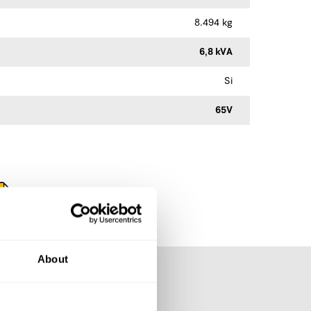
8.494 kg
6,8 kVA
Si
65V
Download partes
About