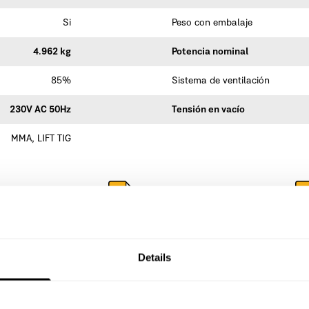
Si
Peso con embalaje
4.962 kg
Potencia nominal
85%
Sistema de ventilación
230V AC 50Hz
Tensión en vacío
MMA, LIFT TIG
laración de conformidad
Download manual de instrucciones
Details