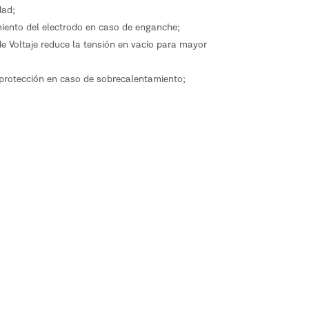
dad;
miento del electrodo en caso de enganche;
de Voltaje reduce la tensión en vacío para mayor
 protección en caso de sobrecalentamiento;
ite un uso prolongado de la máquina sin interrupciones;
a donde se pueden ajustar los parámetros de soldadura;
reza del equipo.