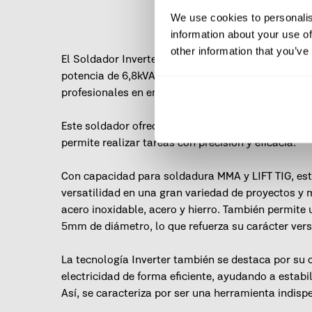
We use cookies to personalis
information about your use of
other information that you’ve
El Soldador Inverter de 200A de la gama WEL de V
potencia de 6,8kVA, es adecuado para realizar tra
profesionales en entornos industriales.
Este soldador ofrece un rendimiento de soldadura 
permite realizar tareas con precisión y eficacia.
Con capacidad para soldadura MMA y LIFT TIG, es
versatilidad en una gran variedad de proyectos y 
acero inoxidable, acero y hierro. También permite u
5mm de diámetro, lo que refuerza su carácter versá
La tecnología Inverter también se destaca por su 
electricidad de forma eficiente, ayudando a estabil
Así, se caracteriza por ser una herramienta indispe